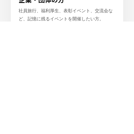
社員旅行、福利厚生、表彰イベント、交流会な
ど、記憶に残るイベントを開催したい方。
04
ご家族・ご友人
記念日や誕生日など、大切な人との時間を特別
な思い出にしたい方。
05
海が好きな方
釣りやヨットセーリングなど、東京湾や相模湾